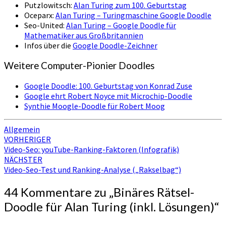
Putzlowitsch:
Alan Turing zum 100. Geburtstag
Oceparx:
Alan Turing – Turingmaschine Google Doodle
Seo-United:
Alan Turing – Google Doodle für
Mathematiker aus Großbritannien
Infos über die
Google Doodle-Zeichner
Weitere Computer-Pionier Doodles
Google Doodle: 100. Geburtstag von Konrad Zuse
Google ehrt Robert Noyce mit Microchip-Doodle
Synthie Moogle-Doodle für Robert Moog
Allgemein
Beitragsnavigation
VORHERIGER
Video-Seo: youTube-Ranking-Faktoren (Infografik)
NÄCHSTER
Video-Seo-Test und Ranking-Analyse („Rakselbag“)
44 Kommentare zu „
Binäres Rätsel-
Doodle für Alan Turing (inkl. Lösungen)
“