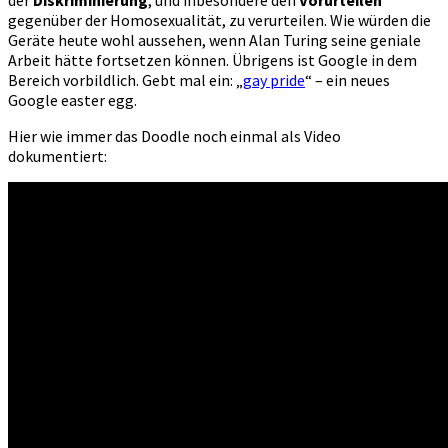
der
Diskriminierung
, und inbesondere den
Vorurteilen
gegenüber der Homosexualität, zu verurteilen. Wie würden die
Geräte heute wohl aussehen, wenn Alan Turing seine geniale
Arbeit hätte fortsetzen können. Übrigens ist Google in dem
Bereich vorbildlich. Gebt mal ein: „
gay pride
“ – ein neues
Google easter egg.
Hier wie immer das Doodle noch einmal als Video
dokumentiert: