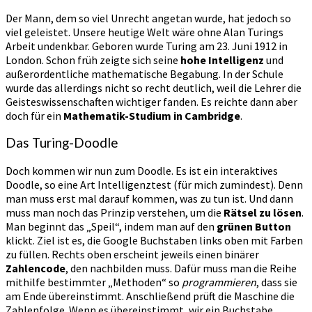
Der Mann, dem so viel Unrecht angetan wurde, hat jedoch so
viel geleistet. Unsere heutige Welt wäre ohne Alan Turings
Arbeit undenkbar. Geboren wurde Turing am 23. Juni 1912 in
London. Schon früh zeigte sich seine
hohe Intelligenz
und
außerordentliche mathematische Begabung. In der Schule
wurde das allerdings nicht so recht deutlich, weil die Lehrer die
Geisteswissenschaften wichtiger fanden. Es reichte dann aber
doch für ein
Mathematik-Studium in Cambridge
.
Das Turing-Doodle
Doch kommen wir nun zum Doodle. Es ist ein interaktives
Doodle, so eine Art Intelligenztest (für mich zumindest). Denn
man muss erst mal darauf kommen, was zu tun ist. Und dann
muss man noch das Prinzip verstehen, um die
Rätsel zu lösen
.
Man beginnt das „Speil“, indem man auf den
grünen Button
klickt. Ziel ist es, die Google Buchstaben links oben mit Farben
zu füllen. Rechts oben erscheint jeweils einen binärer
Zahlencode
, den nachbilden muss. Dafür muss man die Reihe
mithilfe bestimmter „Methoden“ so
programmieren
, dass sie
am Ende übereinstimmt. Anschließend prüft die Maschine die
Zahlenfolge. Wenn es übereinstimmt, wir ein Buchstabe