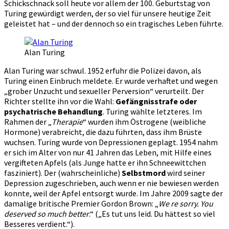
Schickschnack soll heute vor allem der 100. Geburtstag von
Turing gewürdigt werden, der so viel für unsere heutige Zeit
geleistet hat – und der dennoch so ein tragisches Leben führte.
Alan Turing
Alan Turing war schwul. 1952 erfuhr die Polizei davon, als
Turing einen Einbruch meldete. Er wurde verhaftet und wegen
„grober Unzucht und sexueller Perversion“ verurteilt. Der
Richter stellte ihn vor die Wahl:
Gefängnisstrafe oder
psychatrische Behandlung
. Turing wählte letzteres. Im
Rahmen der „
Therapie
“ wurden ihm Östrogene (weibliche
Hormone) verabreicht, die dazu führten, dass ihm Brüste
wuchsen. Turing wurde von Depressionen geplagt. 1954 nahm
er sich im Alter von nur 41 Jahren das Leben, mit Hilfe eines
vergifteten Apfels (als Junge hatte er ihn Schneewittchen
fasziniert). Der (wahrscheinliche)
Selbstmord
wird seiner
Depression zugeschrieben, auch wenn er nie bewiesen werden
konnte, weil der Apfel entsorgt wurde. Im Jahre 2009 sagte der
damalige britische Premier Gordon Brown: „
We re sorry. You
deserved so much better
.“ („Es tut uns leid. Du hättest so viel
Besseres verdient.“).