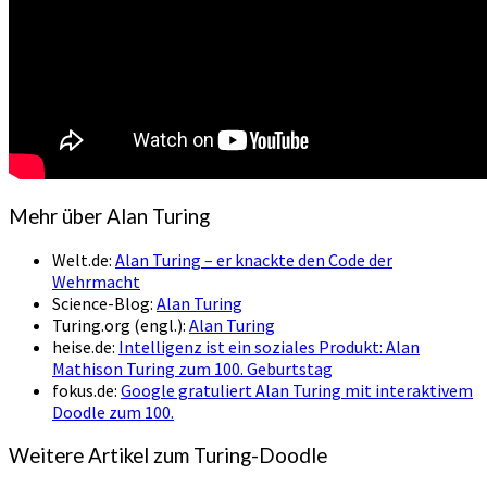
Mehr über Alan Turing
Welt.de:
Alan Turing – er knackte den Code der
Wehrmacht
Science-Blog:
Alan Turing
Turing.org (engl.):
Alan Turing
heise.de:
Intelligenz ist ein soziales Produkt: Alan
Mathison Turing zum 100. Geburtstag
fokus.de:
Google gratuliert Alan Turing mit interaktivem
Doodle zum 100.
Weitere Artikel zum Turing-Doodle