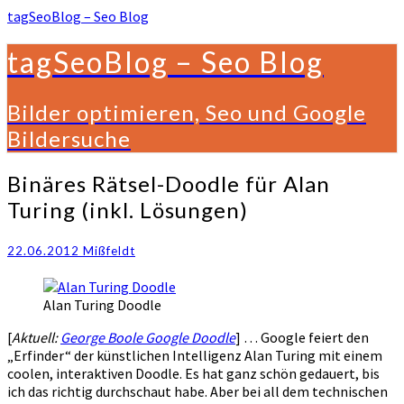
tagSeoBlog – Seo Blog
tagSeoBlog – Seo Blog
Bilder optimieren, Seo und Google
Bildersuche
Binäres
Binäres Rätsel-Doodle für Alan
Rätsel-
Turing (inkl. Lösungen)
Doodle
für
Alan
22.06.2012
Mißfeldt
Turing
(inkl.
Alan Turing Doodle
Lösungen)
[
Aktuell:
George Boole Google Doodle
] … Google feiert den
„Erfinder“ der künstlichen Intelligenz Alan Turing mit einem
coolen, interaktiven Doodle. Es hat ganz schön gedauert, bis
ich das richtig durchschaut habe. Aber bei all dem technischen