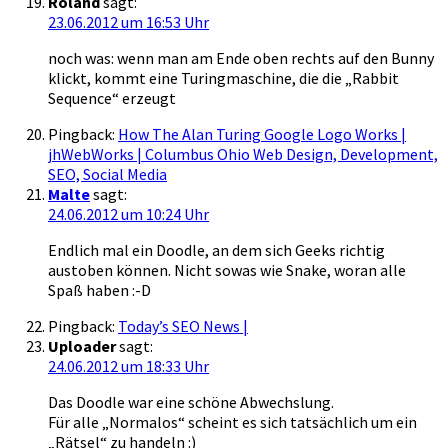
Roland
sagt:
23.06.2012 um 16:53 Uhr
noch was: wenn man am Ende oben rechts auf den Bunny
klickt, kommt eine Turingmaschine, die die „Rabbit
Sequence“ erzeugt
Pingback:
How The Alan Turing Google Logo Works |
jhWebWorks | Columbus Ohio Web Design, Development,
SEO, Social Media
Malte
sagt:
24.06.2012 um 10:24 Uhr
Endlich mal ein Doodle, an dem sich Geeks richtig
austoben können. Nicht sowas wie Snake, woran alle
Spaß haben :-D
Pingback:
Today’s SEO News |
Uploader
sagt:
24.06.2012 um 18:33 Uhr
Das Doodle war eine schöne Abwechslung.
Für alle „Normalos“ scheint es sich tatsächlich um ein
„Rätsel“ zu handeln :)