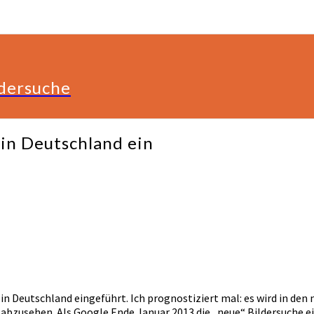
ldersuche
 in Deutschland ein
he in Deutschland eingeführt. Ich prognostiziert mal: es wird in
zusehen. Als Google Ende Januar 2013 die „neue“ Bildersuche ei