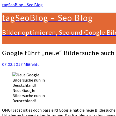
tagSeoBlog – Seo Blog
tagSeoBlog – Seo Blog
Bilder optimieren, Seo und Google Bi
Google
Google führt „neue“ Bildersuche auch
führt
„neue“
07.02.2017
Mißfeldt
Bildersuche
auch
in
Deutschland
ein
Neue Google
Bildersuche nun in
Deustchland!
OMG! Jetzt ist es doch passiert! Google hat die neue Bildersuc
Urheberrechtsverstößen kommen. Das Problem ist schon lange ab