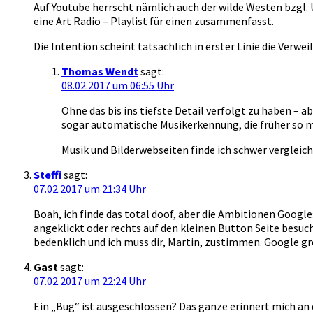
Auf Youtube herrscht nämlich auch der wilde Westen bzgl. 
eine Art Radio – Playlist für einen zusammenfasst.
Die Intention scheint tatsächlich in erster Linie die Verwe
Thomas Wendt
sagt:
08.02.2017 um 06:55 Uhr
Ohne das bis ins tiefste Detail verfolgt zu haben –
sogar automatische Musikerkennung, die früher so 
Musik und Bilderwebseiten finde ich schwer vergleichb
Steffi
sagt:
07.02.2017 um 21:34 Uhr
Boah, ich finde das total doof, aber die Ambitionen Google
angeklickt oder rechts auf den kleinen Button Seite besuc
bedenklich und ich muss dir, Martin, zustimmen. Google grei
Gast
sagt:
07.02.2017 um 22:24 Uhr
Ein „Bug“ ist ausgeschlossen? Das ganze erinnert mich an d