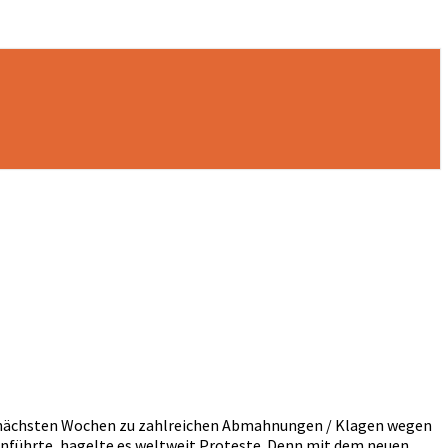
 den nächsten Wochen zu zahlreichen Abmahnungen / Klagen wegen
nführte, hagelte es weltweit Proteste. Denn mit dem neuen