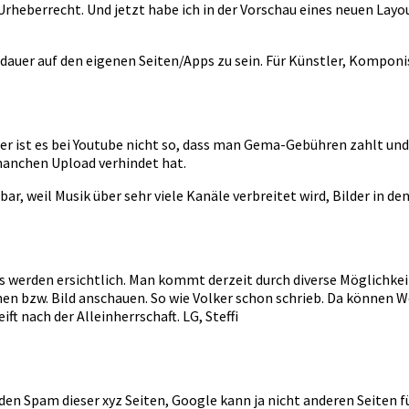
Urheberrecht. Und jetzt habe ich in der Vorschau eines neuen Lay
ildauer auf den eigenen Seiten/Apps zu sein. Für Künstler, Komponis
 aber ist es bei Youtube nicht so, dass man Gema-Gebühren zahlt u
manchen Upload verhindet hat.
ar, weil Musik über sehr viele Kanäle verbreitet wird, Bilder in de
s werden ersichtlich. Man kommt derzeit durch diverse Möglichkeite
hen bzw. Bild anschauen. So wie Volker schon schrieb. Da können W
ft nach der Alleinherrschaft. LG, Steffi
en Spam dieser xyz Seiten, Google kann ja nicht anderen Seiten f