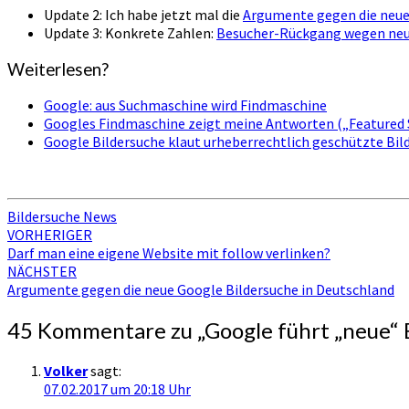
Update 2: Ich habe jetzt mal die
Argumente gegen die neue
Update 3: Konkrete Zahlen:
Besucher-Rückgang wegen neue
Weiterlesen?
Google: aus Suchmaschine wird Findmaschine
Googles Findmaschine zeigt meine Antworten („Featured 
Google Bildersuche klaut urheberrechtlich geschützte Bil
Bildersuche News
Beitragsnavigation
VORHERIGER
Darf man eine eigene Website mit follow verlinken?
NÄCHSTER
Argumente gegen die neue Google Bildersuche in Deutschland
45 Kommentare zu „
Google führt „neue“ 
Volker
sagt:
07.02.2017 um 20:18 Uhr