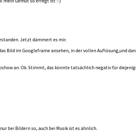
l mein Gemüt so erregt ist :-)
erstanden. Jetzt dämmert es mir.
 das Bild im Googleframe ansehen, in der vollen Auflösung,und da
how an. Ok. Stimmt, das könnte tatsächlich negativ für diejenigen 
ur bei Bildern so, auch bei Musik ist es ähnlich.